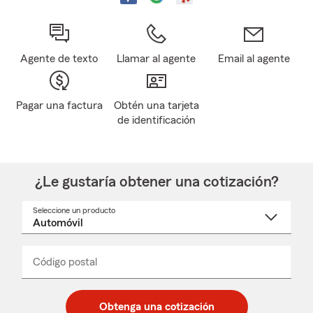
Agente de texto
Llamar al agente
Email al agente
Pagar una factura
Obtén una tarjeta
de identificación
¿Le gustaría obtener una cotización?
Seleccione un producto
Seleccione
un
nombre
de
producto
del
Código postal
Ingresa
Ingresa
_____
menú
un
un
desplegable
código
código
postal
postal
Obtenga una cotización
de
de