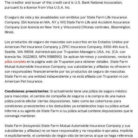
The creditor and issuer of this credit card is U.S. Bank National Association,
pursuant to a license from Visa U.S.A. Inc.
El seguro de vida y las anualidades son emitidos por State Farm Life Insurance
Company. (Sin licencia en MA, NY y WI) State Farm Life and Accident Assurance
Company (con licencia en New York y Wisconsin) Oficinas centrales, Bloomington,
Illinois.
Los productos de seguro de mascotas son suscritos en los Estados Unidos por
American Pet Insurance Company y ZPIC Insurance Company, 6100-4th Ave S,
Seattle, WA 98108. Administrado por Trupanion Managers USA, Inc. (CA: con
licencia No. 0G22803, NPN 9588590). Se aplican términos y condiciones, revise la
póliza completa
en la página web de Trupanion para obtener detalles. State Farm
Mutual Automobile Insurance Company, sus subsidiarias y afiliadas no ofrecen ni
son responsables financieramente por los productos de seguro de mascotas.
State Farm es una entidad independiente y no está afiliada con Trupanion ni con
American Pet Insurance.
Condiciones preexistentes:
Si actualmente tiene una póliza de seguro médico
para mascotas, el cambio de compañía de seguros o la compra de una nueva
póliza podría afectar ciertas disposiciones, tales como las coberturas para
condiciones preexistentes o los deducibles ya establecidos bajo su póliza actual.
Informe a su agente de State Farm si su póliza actual contiene disposiciones que le
convenga mantener.
State Farm (incluyendo State Farm Mutual Automobile Insurance Company y sus
subsidiarias y afiliadas) no se hace responsable y no respalda ni aprueba, implícita
ni explícitamente, el contenido de ningún sitio de terceros al que se haga referencia