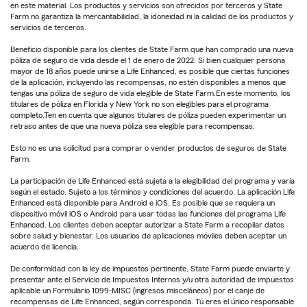
en este material. Los productos y servicios son ofrecidos por terceros y State
Farm no garantiza la mercantabilidad, la idoneidad ni la calidad de los productos y
servicios de terceros.
Beneficio disponible para los clientes de State Farm que han comprado una nueva
póliza de seguro de vida desde el 1 de enero de 2022. Si bien cualquier persona
mayor de 18 años puede unirse a Life Enhanced, es posible que ciertas funciones
de la aplicación, incluyendo las recompensas, no estén disponibles a menos que
tengas una póliza de seguro de vida elegible de State Farm.En este momento, los
titulares de póliza en Florida y New York no son elegibles para el programa
completo.Ten en cuenta que algunos titulares de póliza pueden experimentar un
retraso antes de que una nueva póliza sea elegible para recompensas.
Esto no es una solicitud para comprar o vender productos de seguros de State
Farm.
La participación de Life Enhanced está sujeta a la elegibilidad del programa y varía
según el estado. Sujeto a los términos y condiciones del acuerdo. La aplicación Life
Enhanced está disponible para Android e iOS. Es posible que se requiera un
dispositivo móvil iOS o Android para usar todas las funciones del programa Life
Enhanced. Los clientes deben aceptar autorizar a State Farm a recopilar datos
sobre salud y bienestar. Los usuarios de aplicaciones móviles deben aceptar un
acuerdo de licencia.
De conformidad con la ley de impuestos pertinente, State Farm puede enviarte y
presentar ante el Servicio de Impuestos Internos y/u otra autoridad de impuestos
aplicable un Formulario 1099-MISC (ingresos misceláneos) por el canje de
recompensas de Life Enhanced, según corresponda. Tú eres el único responsable