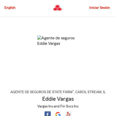
Pasar
al
English
Iniciar Sesión
contenido
principal
Comienzo
del
contenido
principal
®
AGENTE DE SEGUROS DE STATE FARM
,
CAROL STREAM
, IL
Eddie Vargas
Vargas Ins and Fin Svcs Inc